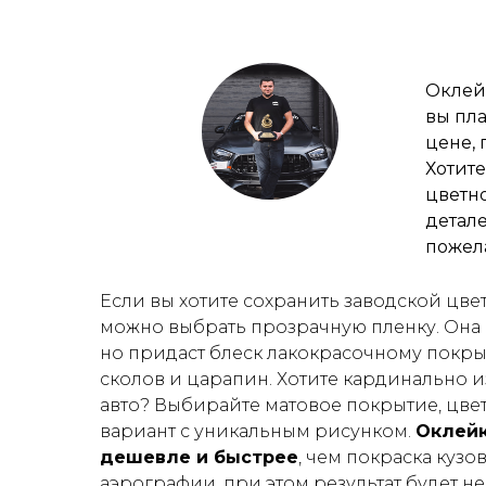
Оклей
вы пла
цене, 
Хотите
цветн
детале
пожела
Если вы хотите сохранить заводской цве
можно выбрать прозрачную пленку. Она
но придаст блеск лакокрасочному покрыт
сколов и царапин. Хотите кардинально 
авто? Выбирайте матовое покрытие, цве
вариант с уникальным рисунком.
Оклейк
дешевле и быстрее
, чем покраска кузо
аэрографии, при этом результат будет не