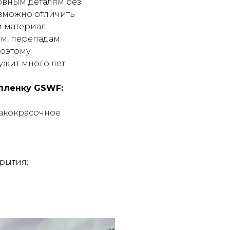
овным деталям без
озможно отличить
й материал
ям, перепадам
поэтому
жит много лет.
пленку GSWF:
лакокрасочное
рытия;