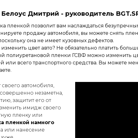
Белоус Дмитрий -
руководитель BGT.S
ка пленкой позволит вам наслаждаться безупречным
нируете продажу автомобиля, вы можете снять плен
поскольку она не имеет кузовных дефектов.
 изменить цвет авто? Не обязательно платить боль
ой полиуретановой пленки ГСВФ можно изменить цв
й или всего транспортного средства. Вы можете мен
ете.
т своего автомобиля,
 совершенно незаметна,
ию, защитит его от
изменить имидж своего
тную пленку или
а пленкой намного
ва или нанесение
 хуже.